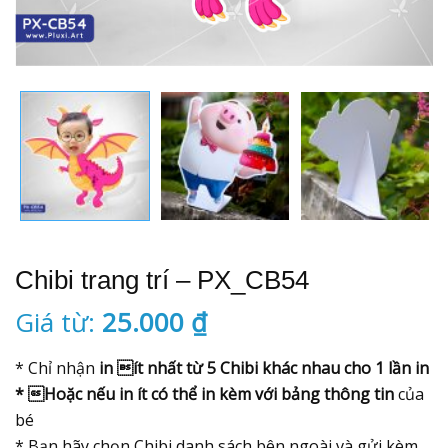
Chibi trang trí – PX_CB54
Giá từ:
25.000
₫
* Chỉ nhận
in ít nhất từ 5 Chibi khác nhau cho 1 lần in
* Hoặc nếu in ít có thể in kèm với bảng thông tin
của
bé
* Bạn hãy chọn Chibi danh sách bên ngoài và gửi kèm