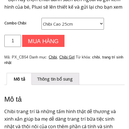
hình của bé, Pluxi sẽ lên thiết kế và gửi lại cho bạn xem
Combo Chibi
Chibi
MUA HÀNG
trang
trí
-
Mã:
PX_CB54
Danh mục:
Chibi
,
Chibi Girl
Từ khóa:
chibi
,
trang trí sinh
PX_CB54
nhật
số
lượng
Mô tả
Thông tin bổ sung
Mô tả
Chibi trang trí là những tấm hình thật dễ thương và
xinh xắn giúp ba mẹ dễ dàng trang trí bữa tiệc sinh
nhật và thôi nôi của con thêm phần cá tính và sinh