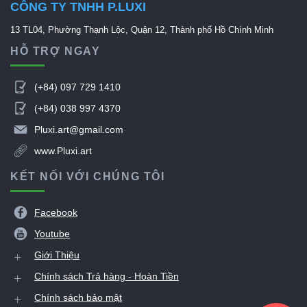
CÔNG TY TNHH P.LUXI
13 TL04, Phường Thạnh Lộc, Quận 12, Thành phố Hồ Chính Minh
HỖ TRỢ NGAY

(+84) 097 729 1410

(+84) 038 997 4370

Pluxi.art@gmail.com

www.Pluxi.art
KẾT NỐI VỚI CHÚNG TÔI

Facebook

Youtube
+
Giới Thiệu
+
Chính sách Trả hàng - Hoàn Tiền
+
Chính sách bảo mật