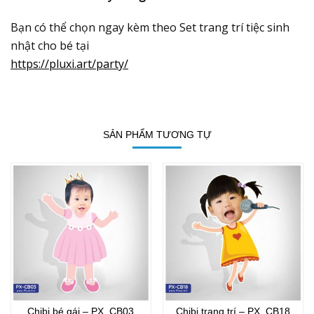
Bạn có thể chọn ngay kèm theo Set trang trí tiệc sinh
nhật cho bé tại
https://pluxi.art/party/
SẢN PHẨM TƯƠNG TỰ
Chibi bé gái – PX_CB03
Chibi trang trí – PX_CB18