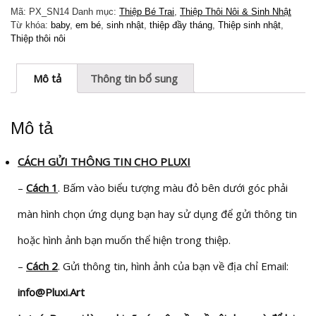
-
Mã:
PX_SN14
Danh mục:
Thiệp Bé Trai
,
Thiệp Thôi Nôi & Sinh Nhật
sinh
Từ khóa:
baby
,
em bé
,
sinh nhật
,
thiệp đầy tháng
,
Thiệp sinh nhật
,
nhật
Thiệp thôi nôi
PX_SN14
số
lượng
Mô tả
Thông tin bổ sung
Mô tả
CÁCH GỬI THÔNG TIN CHO PLUXI
–
Cách 1
. Bấm vào biểu tượng màu đỏ bên dưới góc phải
màn hình chọn ứng dụng bạn hay sử dụng để gửi thông tin
hoặc hình ảnh bạn muốn thể hiện trong thiệp.
–
Cách 2
. Gửi thông tin, hình ảnh của bạn về địa chỉ Email:
info@Pluxi.Art