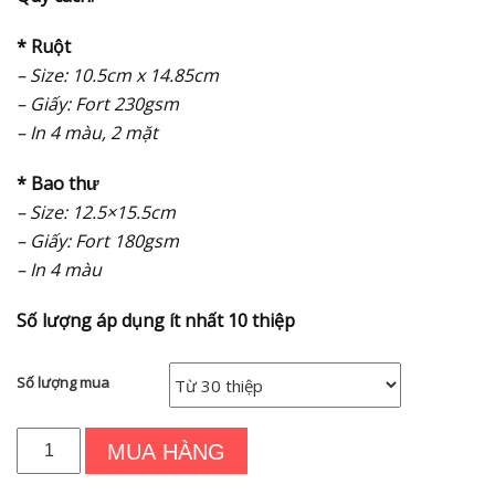
* Ruột
– Size: 10.5cm x 14.85cm
– Giấy: Fort 230gsm
– In 4 màu, 2 mặt
* Bao thư
– Size: 12.5×15.5cm
– Giấy: Fort 180gsm
– In 4 màu
Số lượng áp dụng ít nhất 10 thiệp
Số lượng mua
Thiệp
MUA HÀNG
thôi
nôi