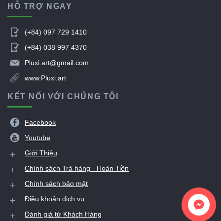
HỖ TRỢ NGAY

(+84) 097 729 1410

(+84) 038 997 4370

Pluxi.art@gmail.com

www.Pluxi.art
KẾT NỐI VỚI CHÚNG TÔI

Facebook

Youtube
+
Giới Thiệu
+
Chính sách Trả hàng - Hoàn Tiền
+
Chính sách bảo mật
+
Điều khoản dịch vụ
+
Đánh giá từ Khách Hàng