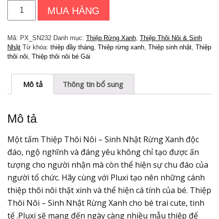
Thiệp
MUA HÀNG
Thôi
Nôi
-
Mã:
PX_SN232
Danh mục:
Thiệp Rừng Xanh
,
Thiệp Thôi Nôi & Sinh
Sinh
Nhật
Từ khóa:
thiệp đầy tháng
,
Thiệp rừng xanh
,
Thiệp sinh nhật
,
Thiệp
Nhật
thôi nôi
,
Thiệp thôi nôi bé Gái
Rừng
Xanh
|
Mô tả
Thông tin bổ sung
Thiệp
Pluxi
PX_SN232
Mô tả
số
lượng
Một tấm Thiệp Thôi Nôi – Sinh Nhật Rừng Xanh độc
đáo, ngộ nghĩnh và đáng yêu không chỉ tạo được ấn
tượng cho người nhận mà còn thể hiện sự chu đáo của
người tổ chức. Hãy cùng với Pluxi tạo nên những cánh
thiệp thôi nôi thật xinh và thể hiện cá tính của bé. Thiệp
Thôi Nôi – Sinh Nhật Rừng Xanh cho bé trai cute, tinh
tế .Pluxi sẽ mang đến ngày càng nhiều mẫu thiệp để