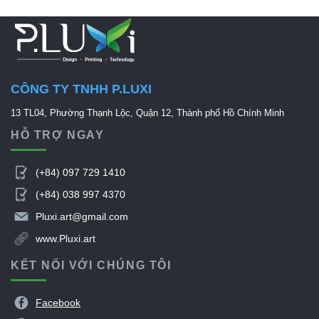
CÔNG TY TNHH P.LUXI
13 TL04, Phường Thạnh Lộc, Quận 12, Thành phố Hồ Chính Minh
HỖ TRỢ NGAY

(+84) 097 729 1410

(+84) 038 997 4370

Pluxi.art@gmail.com

www.Pluxi.art
KẾT NỐI VỚI CHÚNG TÔI

Facebook