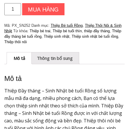
Thiệp
MUA HÀNG
Thôi
Nôi
-
Mã:
PX_SN252
Danh mục:
Thiệp Bé tuổi Rồng
,
Thiệp Thôi Nôi & Sinh
Sinh
Nhật
Từ khóa:
Thiệp bé trai
,
Thiệp bé tuổi thìn
,
thiệp đầy tháng
,
Thiệp
Nhật
đầy tháng bé tuổi rồng
,
Thiệp sinh nhật
,
Thiệp sinh nhật bé tuổi rồng
,
bé
Thiệp thôi nôi
tuổi
Rồng
-
Mô tả
Thông tin bổ sung
tuổi
Thìn
|
Mô tả
Thiệp
Pluxi
PX_SN252
Thiệp Đầy tháng – Sinh Nhật bé tuổi Rồng số lượng
số
mẫu mã đa dạng, nhiều phong cách, Bạn có thể lựa
lượng
chọn thiệp sinh nhật theo sở thích của mình. Thiệp Đầy
tháng – Sinh Nhật bé tuổi Rồng được in với chất lượng
cao, màu sắc sống động và bền đẹp. Thiệp thôi nôi bé
tuổi Rồng với hình ảnh các chú Rồng đáng yêu, xinh