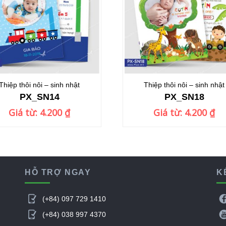
Thiệp thôi nôi – sinh nhật
Thiệp thôi nôi – sinh nhật
PX_SN14
PX_SN18
Giá từ:
4.200
₫
Giá từ:
4.200
₫
HỖ TRỢ NGAY
K

(+84) 097 729 1410

(+84) 038 997 4370