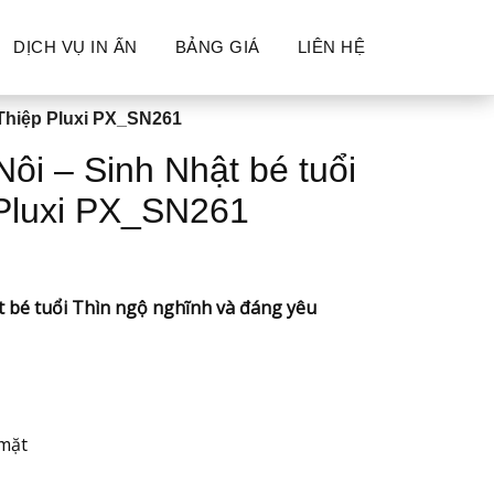
DỊCH VỤ IN ẤN
BẢNG GIÁ
LIÊN HỆ
 Thiệp Pluxi PX_SN261
ôi – Sinh Nhật bé tuổi
 Pluxi PX_SN261
t bé tuổi Thìn ngộ nghĩnh và đáng yêu
mặt