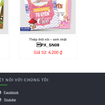
Thiệp thôi nôi – sinh nhật
PX_SN08
Giá từ:
4.200
₫
ẾT NỐI VỚI CHÚNG TÔI

Facebook

Youtube