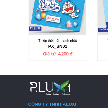
Thiệp thôi nôi – sinh nhật
PX_SN01
Giá từ:
4.200
₫
CÔNG TY TNHH P.LUXI