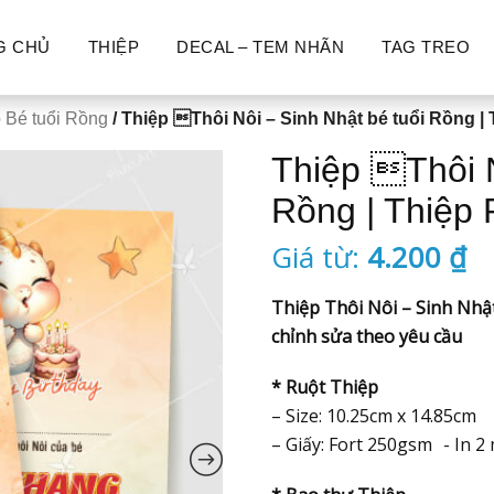
G CHỦ
THIỆP
DECAL – TEM NHÃN
TAG TREO
 Bé tuổi Rồng
/ Thiệp Thôi Nôi – Sinh Nhật bé tuổi Rồng |
Thiệp Thôi N
Rồng | Thiệp
Giá từ:
4.200
₫
Thiệp Thôi Nôi – Sinh Nhậ
chỉnh sửa theo yêu cầu
* Ruột Thiệp
– Size: 10.25cm x 14.85cm
– Giấy: Fort 250gsm - In 2 