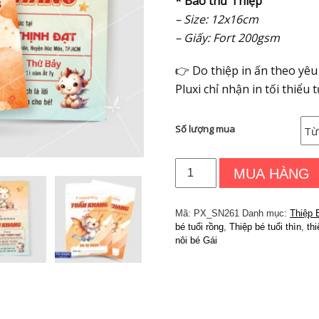
* Bao thư Thiệp
– Size: 12x16cm
– Giấy: Fort 200gsm
👉
Do thiệp in ấn theo yê
Pluxi chỉ nhận in tối thiểu t
Số lượng mua
Thiệp
MUA HÀNG
Thôi
Nôi
-
Mã:
PX_SN261
Danh mục:
Thiệp 
Sinh
bé tuổi rồng
,
Thiệp bé tuổi thìn
,
th
Nhật
nôi bé Gái
bé
tuổi
Rồng
|
Thiệp
Pluxi